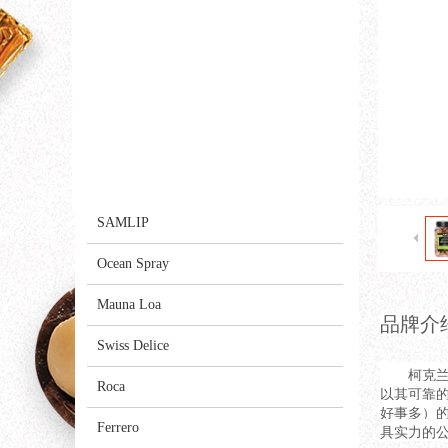
AMATIME
Yummy Earth
wonderful
Kirkland
GODIVA
SAMLIP
Ocean Spray
Mauna Loa
品牌
介
Swiss Delice
柯克兰（K
Roca
以其可靠的
好事多）的自
Ferrero
具实力的公