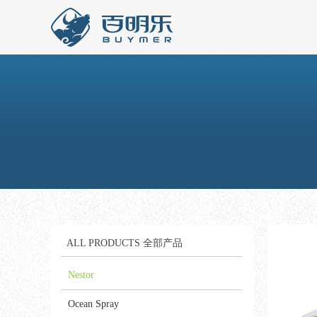
ALL PRODUCTS 全部产品
ALL PRODUCTS 全部产品
Nestor
Nestor
Bragg
Ocean Spray