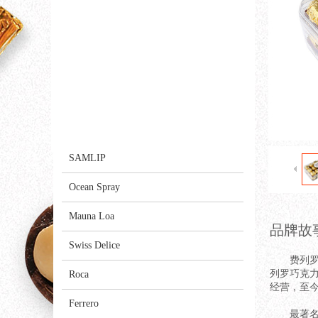
AMATIME
Yummy Earth
wonderful
Kirkland
GODIVA
SAMLIP
Ocean Spray
Mauna Loa
品牌故
Swiss Delice
费列罗（F
列罗巧克力
Roca
经营，至
Ferrero
最著名的要