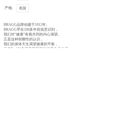
产地:
美国
BRAGG品牌创建于1912年。
BRAGG早在100多年前就意识到，
我们对“健康”有着共同的内心渴望。
正是这种前瞻性的认识，
我们的身体天生渴望健康的平衡，
促使Paul创立了美国最初的健康食品公司，
Bragg Live Foods。
它已经成为了一种追求更健康、
更幸福生活的营养元素。
它始于我们的身体所需，
流入我们生活各个方面。
上一个：
BRAGG博饶谷肉桂苹果醋饮料473ml
下一个：
BRAGG博饶谷蜂蜜绿茶苹果醋饮料473ml