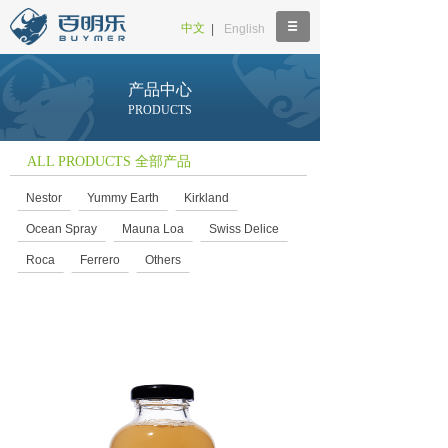
中文
|
English
产品中心
PRODUCTS
ALL PRODUCTS 全部产品
Nestor
Yummy Earth
Kirkland
Ocean Spray
Mauna Loa
Swiss Delice
Roca
Ferrero
Others